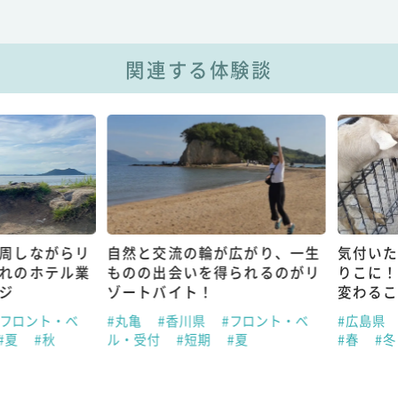
関連する体験談
しながらリ
自然と交流の輪が広がり、一生
気付いたら
のホテル業
ものの出会いを得られるのがリ
りこに！一
ゾートバイト！
変わること
ロント・ベ
#丸亀
#香川県
#フロント・ベ
#広島県
#
夏
#秋
ル・受付
#短期
#夏
#春
#冬