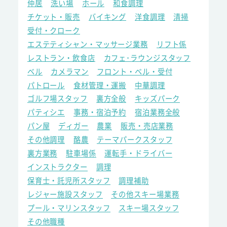
仲居
洗い場
ホール
和食調理
チケット・販売
バイキング
洋食調理
清掃
受付・クローク
エステティシャン・マッサージ業務
リフト係
レストラン・飲食店
カフェ･ラウンジスタッフ
ベル
カメラマン
フロント・ベル・受付
パトロール
食材管理・運搬
中華調理
ゴルフ場スタッフ
裏方全般
キッズパーク
パティシエ
事務・宿泊予約
宿泊業務全般
パン屋
ディガー
農業
販売・売店業務
その他調理
酪農
テーマパークスタッフ
裏方業務
駐車場係
運転手・ドライバー
インストラクター
調理
保育士・託児所スタッフ
調理補助
レジャー施設スタッフ
その他スキー場業務
プール・マリンスタッフ
スキー場スタッフ
その他職種