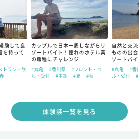
経験して良
カップルで日本一周しながらリ
自然と交流
信を持って
ゾートバイト！憧れのホテル業
ものの出会
の職種にチャレンジ
ゾートバイ
ストラン・飲
#丸亀
#香川県
#フロント・ベ
#丸亀
#香
#春
ル・受付
#中期
#夏
#秋
ル・受付
体験談一覧を見る