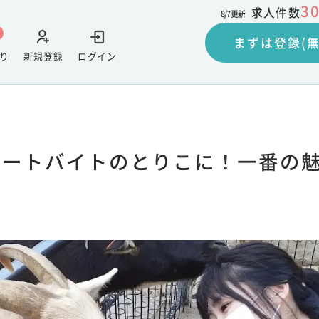
3
求人件数
8/7
更新
まずは登録(無
り
新規登録
ログイン
ゾートバイトのとりこに！一番の