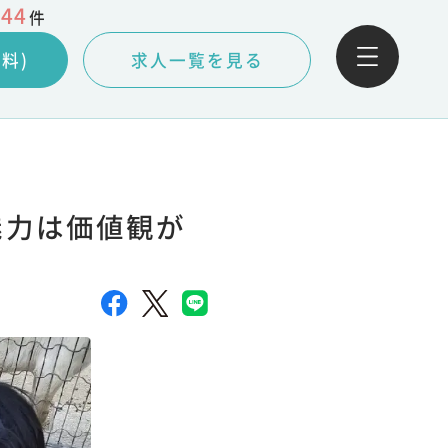
044
件
料)
求人一覧を見る
魅力は価値観が