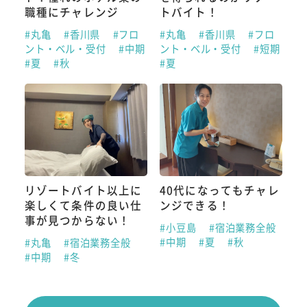
職種にチャレンジ
トバイト！
#丸亀
#香川県
#フロ
#丸亀
#香川県
#フロ
ント・ベル・受付
#中期
ント・ベル・受付
#短期
#夏
#秋
#夏
リゾートバイト以上に
40代になってもチャレ
楽しくて条件の良い仕
ンジできる！
事が見つからない！
#小豆島
#宿泊業務全般
#中期
#夏
#秋
#丸亀
#宿泊業務全般
#中期
#冬