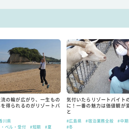
交流の輪が広がり、一生もの
気付いたらリゾートバイト
いを得られるのがリゾートバ
に！一番の魅力は価値観が
と
香川県
#広島県
#宿泊業務全般
#中期
ト・ベル・受付
#短期
#夏
#冬