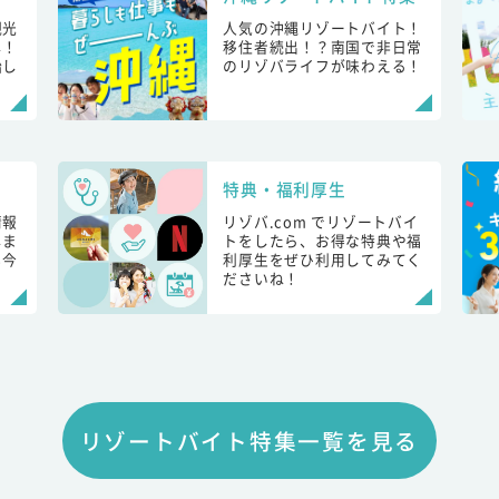
観光
人気の沖縄リゾートバイト！
し！
移住者続出！？南国で非日常
始し
のリゾバライフが味わえる！
特典・福利厚生
情報
リゾバ.com でリゾートバイ
しま
トをしたら、お得な特典や福
も今
利厚生をぜひ利用してみてく
ださいね！
リゾートバイト特集一覧を見る