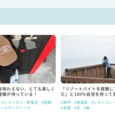
は味わえない、とても楽しく
「リゾートバイトを経験し
経験が待っている！
た」と100％自信を持って
#レストラン・飲食店
#短期
#鳴門
#徳島県
#レストラン
ゴールデンウィーク
#長期
#冬
#春