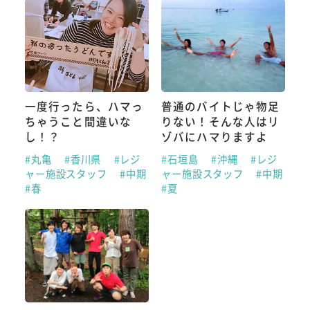
一度行ったら、ハマっ
普通のバイトじゃ物足
ちゃうこと間違いな
りない！そんな人はリ
し！？
ゾバにハマりますよ
#丸亀
#香川県
#レジ
#石垣島
#沖縄
#レジ
ャー施設スタッフ
#中期
ャー施設スタッフ
#中期
#春
#夏