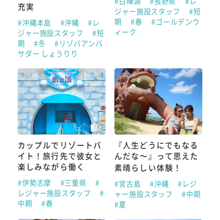
#白樺湖
#長野県
#レ
充実
ジャー施設スタッフ
#短
期
#春
#ゴールデンウ
#沖縄本島
#沖縄
#レ
ィーク
ジャー施設スタッフ
#短
期
#冬
#リゾバアンバ
サダー しょうりり
カップルでリゾートバ
『人生どうにでもなる
イト！旅行先で彼女と
んだな〜』って思えた
楽しみながら働く
素晴らしい体験！
#伊勢志摩
#三重県
#
#宮古島
#沖縄
#レジ
レジャー施設スタッフ
#
ャー施設スタッフ
#中期
中期
#春
#夏