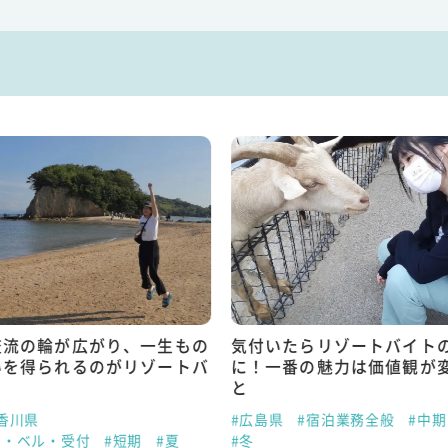
交流の輪が広がり、一生もの
気付いたらリゾートバイト
いを得られるのがリゾートバ
に！一番の魅力は価値観が
と
香川県
#広島県
#宿泊業務全般
#中期
ト・ベル・受付
#短期
#夏
#冬