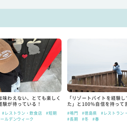
は味わえない、とても楽しく
「リゾートバイトを経験し
経験が待っている！
た」と100％自信を持って
#レストラン・飲食店
#短期
#鳴門
#徳島県
#レストラン
ゴールデンウィーク
#長期
#冬
#春