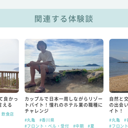
関連する体験談
て良かっ
カップルで日本一周しながらリゾー
自然と
言える
トバイト！憧れのホテル業の職種に
の出会
チャレンジ
イト！
・飲食店
#丸亀
#香川県
#丸亀
#
#フロント・ベル・受付
#中期
#夏
#フロン