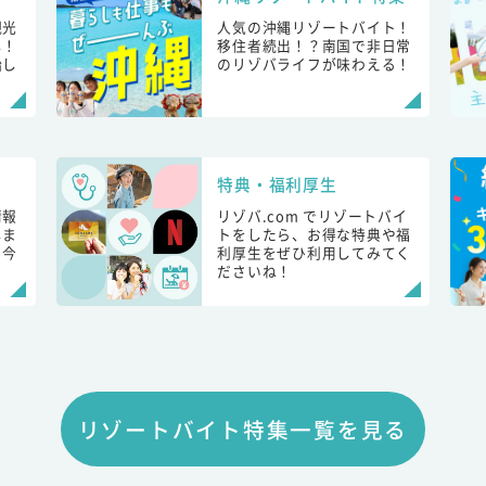
観光
人気の沖縄リゾートバイト！
し！
移住者続出！？南国で非日常
始し
のリゾバライフが味わえる！
特典・福利厚生
情報
リゾバ.com でリゾートバイ
しま
トをしたら、お得な特典や福
も今
利厚生をぜひ利用してみてく
ださいね！
リゾートバイト特集一覧を見る