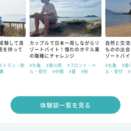
経験して良
カップルで日本一周しながらリ
自然と交流
信を持って
ゾートバイト！憧れのホテル業
ものの出会
の職種にチャレンジ
ゾートバイ
ストラン・飲
#丸亀
#香川県
#フロント・ベ
#丸亀
#香
#春
ル・受付
#中期
#夏
#秋
ル・受付
体験談一覧を見る