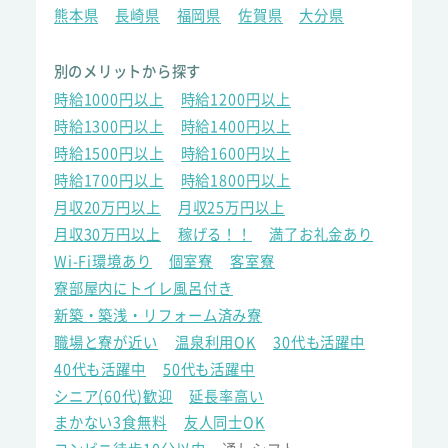
熊本県
長崎県
福岡県
佐賀県
大分県
別のメリットから探す
時給1000円以上
時給1200円以上
時給1300円以上
時給1400円以上
時給1500円以上
時給1600円以上
時給1700円以上
時給1800円以上
月収20万円以上
月収25万円以上
月収30万円以上
稼げる！！
満了お礼金あり
Wi-Fi環境あり
個室寮
客室寮
寮部屋内にトイレ風呂付き
新築・築浅・リフォーム済み寮
職場と寮が近い
温泉利用OK
30代も活躍中
40代も活躍中
50代も活躍中
シニア(60代)歓迎
延長率高い
まかない3食無料
友人同士OK