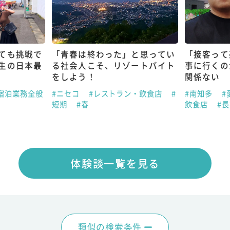
ても挑戦で
「青春は終わった」と思ってい
「接客って
生の日本最
る社会人こそ、リゾートバイト
事に行くの
をしよう！
関係ない
宿泊業務全般
#ニセコ
#レストラン・飲食店
#
#南知多
#
短期
#春
飲食店
#
体験談一覧を見る
類似の検索条件