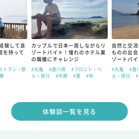
経験して良
カップルで日本一周しながらリ
自然と交流
信を持って
ゾートバイト！憧れのホテル業
ものの出会
の職種にチャレンジ
ゾートバイ
ストラン・飲
#丸亀
#香川県
#フロント・ベ
#丸亀
#香
#春
ル・受付
#中期
#夏
#秋
ル・受付
体験談一覧を見る