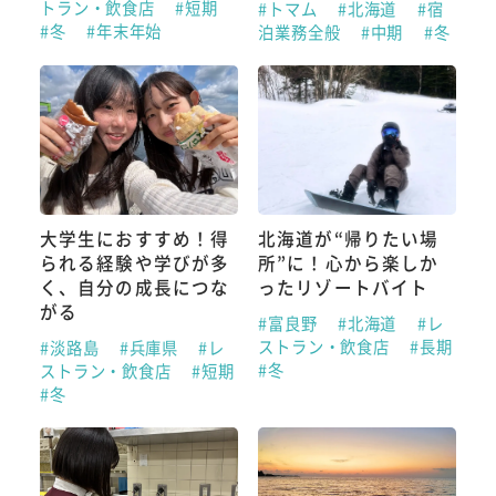
トラン・飲食店
#短期
#トマム
#北海道
#宿
#冬
#年末年始
泊業務全般
#中期
#冬
大学生におすすめ！得
北海道が“帰りたい場
られる経験や学びが多
所”に！心から楽しか
く、自分の成長につな
ったリゾートバイト
がる
#富良野
#北海道
#レ
ストラン・飲食店
#長期
#淡路島
#兵庫県
#レ
#冬
ストラン・飲食店
#短期
#冬