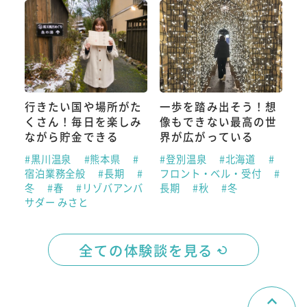
行きたい国や場所がた
一歩を踏み出そう！想
くさん！毎日を楽しみ
像もできない最高の世
ながら貯金できる
界が広がっている
#黒川温泉
#熊本県
#
#登別温泉
#北海道
#
宿泊業務全般
#長期
#
フロント・ベル・受付
#
冬
#春
#リゾバアンバ
長期
#秋
#冬
サダー みさと
全ての体験談を見る