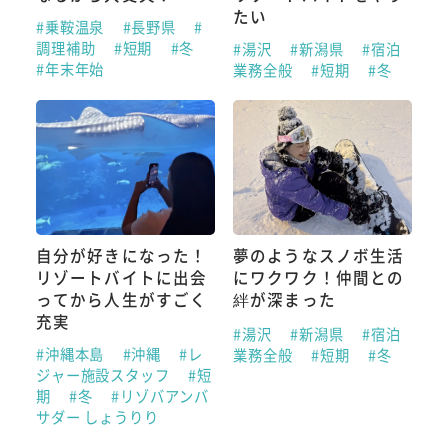
たい
#乗鞍温泉
#長野県
#
調理補助
#短期
#冬
#湯沢
#新潟県
#宿泊
#年末年始
業務全般
#短期
#冬
自分が好きになった！
夢のようなスノボ生活
リゾートバイトに出会
にワクワク！仲間との
ってから人生がすごく
絆が深まった
充実
#湯沢
#新潟県
#宿泊
#沖縄本島
#沖縄
#レ
業務全般
#短期
#冬
ジャー施設スタッフ
#短
期
#冬
#リゾバアンバ
サダー しょうりり