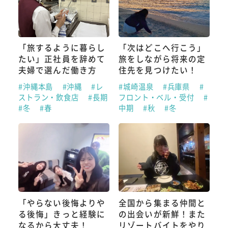
「旅するように暮らし
「次はどこへ行こう」
たい」正社員を辞めて
旅をしながら将来の定
夫婦で選んだ働き方
住先を見つけたい！
#沖縄本島
#沖縄
#レ
#城崎温泉
#兵庫県
#
ストラン・飲食店
#長期
フロント・ベル・受付
#
#冬
#春
中期
#秋
#冬
「やらない後悔よりや
全国から集まる仲間と
る後悔」きっと経験に
の出会いが新鮮！また
なるから大丈夫！
リゾートバイトをやり