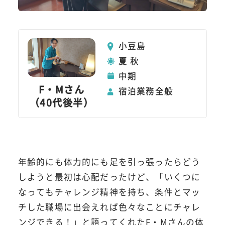
小豆島
夏 秋
中期
F・Mさん
宿泊業務全般
（40代後半）
年齢的にも体力的にも足を引っ張ったらどう
しようと最初は心配だったけど、「いくつに
なってもチャレンジ精神を持ち、条件とマッ
チした職場に出会えれば色々なことにチャレ
ンジできる！」と語ってくれたF・Mさんの体