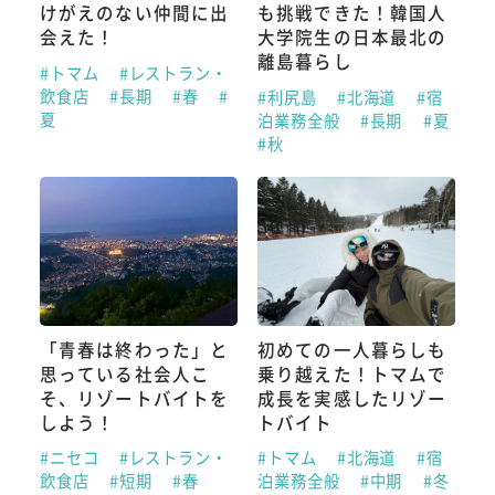
けがえのない仲間に出
も挑戦できた！韓国人
会えた！
大学院生の日本最北の
離島暮らし
#トマム
#レストラン・
飲食店
#長期
#春
#
#利尻島
#北海道
#宿
夏
泊業務全般
#長期
#夏
#秋
「青春は終わった」と
初めての一人暮らしも
思っている社会人こ
乗り越えた！トマムで
そ、リゾートバイトを
成長を実感したリゾー
しよう！
トバイト
#ニセコ
#レストラン・
#トマム
#北海道
#宿
飲食店
#短期
#春
泊業務全般
#中期
#冬