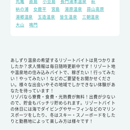
丸亀
直島
小豆島
長門湯本温泉
萩
鞆の浦
女鹿平
宮島
湯原温泉
蒜山高原
湯郷温泉
玉造温泉
皆生温泉
三朝温泉
大山
鳴門
あしずり温泉の希望するリゾートバイトは見つかりま
したか？求人情報は毎日随時更新中です！リゾート地
や温泉地の住み込みバイトで、稼ぎたい！行ってみた
い！やってみたい！などのご要望をお聞かせくださ
い。様々な出会いやその地域でしかできない体験があ
なたを待っています！
リゾバなら寮費・食費・光熱費が無料！出費が少ない
ので、貯金もバッチリ貯められます。リゾートバイト
の休日には海でダイビングやサーフィンなどのマリン
スポーツをしたり、冬はスキー・スノーボードをした
りと勤務地によって楽しみ方は様々です！