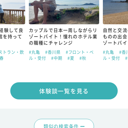
経験して良
カップルで日本一周しながらリ
自然と交流
信を持って
ゾートバイト！憧れのホテル業
ものの出会
の職種にチャレンジ
ゾートバイ
ストラン・飲
#丸亀
#香川県
#フロント・ベ
#丸亀
#香
#春
ル・受付
#中期
#夏
#秋
ル・受付
体験談一覧を見る
類似の検索条件