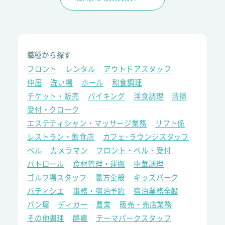
職種から探す
フロント
レンタル
アウトドアスタッフ
仲居
洗い場
ホール
和食調理
チケット・販売
バイキング
洋食調理
清掃
受付・クローク
エステティシャン・マッサージ業務
リフト係
レストラン・飲食店
カフェ･ラウンジスタッフ
ベル
カメラマン
フロント・ベル・受付
パトロール
食材管理・運搬
中華調理
ゴルフ場スタッフ
裏方全般
キッズパーク
パティシエ
事務・宿泊予約
宿泊業務全般
パン屋
ディガー
農業
販売・売店業務
その他調理
酪農
テーマパークスタッフ