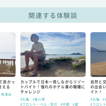
関連する体験談
て良かっ
カップルで日本一周しながらリゾー
自然と
言える
トバイト！憧れのホテル業の職種に
の出会
チャレンジ
イト！
・飲食店
#丸亀
#香川県
#丸亀
#
#フロント・ベル・受付
#中期
#夏
#フロン