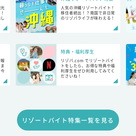
観光
人気の沖縄リゾートバイト！
し！
移住者続出！？南国で非日常
始し
のリゾバライフが味わえる！
特典・福利厚生
情報
リゾバ.com でリゾートバイ
しま
トをしたら、お得な特典や福
も今
利厚生をぜひ利用してみてく
ださいね！
リゾートバイト特集一覧を見る