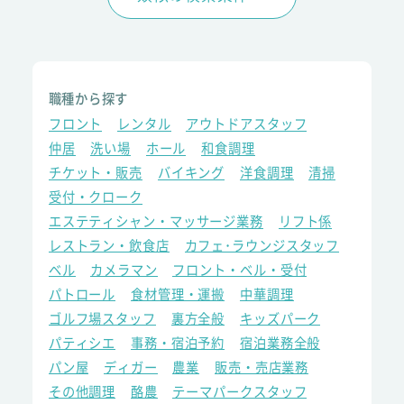
職種から探す
フロント
レンタル
アウトドアスタッフ
仲居
洗い場
ホール
和食調理
チケット・販売
バイキング
洋食調理
清掃
受付・クローク
エステティシャン・マッサージ業務
リフト係
レストラン・飲食店
カフェ･ラウンジスタッフ
ベル
カメラマン
フロント・ベル・受付
パトロール
食材管理・運搬
中華調理
ゴルフ場スタッフ
裏方全般
キッズパーク
パティシエ
事務・宿泊予約
宿泊業務全般
パン屋
ディガー
農業
販売・売店業務
その他調理
酪農
テーマパークスタッフ