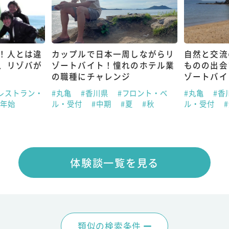
！人とは違
カップルで日本一周しながらリ
自然と交流
、リゾバが
ゾートバイト！憧れのホテル業
ものの出会
の職種にチャレンジ
ゾートバイ
レストラン・
#丸亀
#香川県
#フロント・ベ
#丸亀
#香
末年始
ル・受付
#中期
#夏
#秋
ル・受付
体験談一覧を見る
類似の検索条件