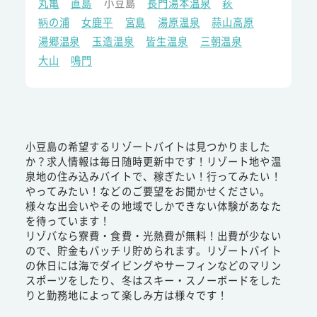
丸亀
直島
小豆島
長門湯本温泉
萩
鞆の浦
女鹿平
宮島
湯原温泉
蒜山高原
湯郷温泉
玉造温泉
皆生温泉
三朝温泉
大山
鳴門
小豆島の希望するリゾートバイトは見つかりました
か？求人情報は毎日随時更新中です！リゾート地や温
泉地の住み込みバイトで、稼ぎたい！行ってみたい！
やってみたい！などのご要望をお聞かせください。
様々な出会いやその地域でしかできない体験があなた
を待っています！
リゾバなら寮費・食費・光熱費が無料！出費が少ない
ので、貯金もバッチリ貯められます。リゾートバイト
の休日には海でダイビングやサーフィンなどのマリン
スポーツをしたり、冬はスキー・スノーボードをした
りと勤務地によって楽しみ方は様々です！