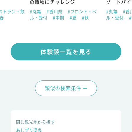
の職種にチャレンジ
ゾートバイ
ストラン・飲
#丸亀
#香川県
#フロント・ベ
#丸亀
#香
#春
ル・受付
#中期
#夏
#秋
ル・受付
体験談一覧を見る
類似の検索条件
同じ観光地から探す
あしずり温泉