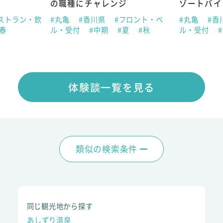
の職種にチャレンジ
ゾートバイ
ストラン・飲
#丸亀
#香川県
#フロント・ベ
#丸亀
#香
#春
ル・受付
#中期
#夏
#秋
ル・受付
体験談一覧を見る
類似の検索条件
同じ観光地から探す
あしずり温泉