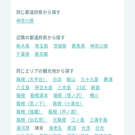
同じ都道府県から探す
神奈川県
近隣の都道府県から探す
栃木県
埼玉県
茨城県
群馬県
神奈川県
千葉県
東京都
同じエリアの観光地から探す
箱根（大平台）
白浜
館山
九十九里
勝浦
八丈島
伊豆大島
三宅島
23区
新島
箱根
箱根湯本
箱根（塔ノ沢）
鴨川
箱根（宮ノ下）
箱根（小涌谷）
箱根（強羅）
箱根（芦ノ湖）
箱根（仙石原）
元箱根
江ノ島
三浦半島
湯河原
鎌倉
海老名
那須
大洗
日光