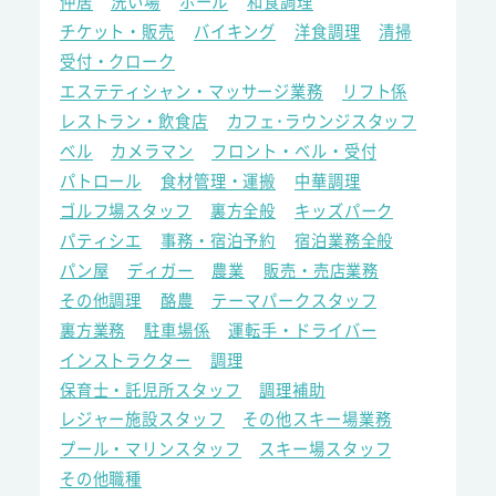
仲居
洗い場
ホール
和食調理
チケット・販売
バイキング
洋食調理
清掃
受付・クローク
エステティシャン・マッサージ業務
リフト係
レストラン・飲食店
カフェ･ラウンジスタッフ
ベル
カメラマン
フロント・ベル・受付
パトロール
食材管理・運搬
中華調理
ゴルフ場スタッフ
裏方全般
キッズパーク
パティシエ
事務・宿泊予約
宿泊業務全般
パン屋
ディガー
農業
販売・売店業務
その他調理
酪農
テーマパークスタッフ
裏方業務
駐車場係
運転手・ドライバー
インストラクター
調理
保育士・託児所スタッフ
調理補助
レジャー施設スタッフ
その他スキー場業務
プール・マリンスタッフ
スキー場スタッフ
その他職種