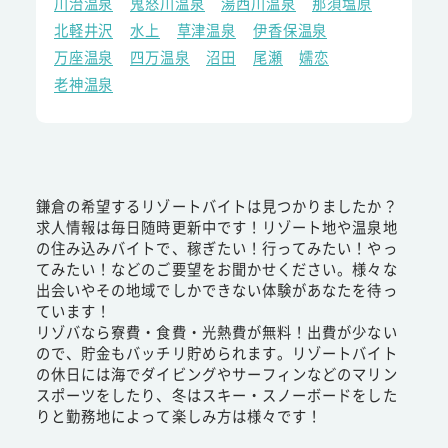
川治温泉
鬼怒川温泉
湯西川温泉
那須塩原
北軽井沢
水上
草津温泉
伊香保温泉
万座温泉
四万温泉
沼田
尾瀬
嬬恋
老神温泉
鎌倉の希望するリゾートバイトは見つかりましたか？
求人情報は毎日随時更新中です！リゾート地や温泉地
の住み込みバイトで、稼ぎたい！行ってみたい！やっ
てみたい！などのご要望をお聞かせください。様々な
出会いやその地域でしかできない体験があなたを待っ
ています！
リゾバなら寮費・食費・光熱費が無料！出費が少ない
ので、貯金もバッチリ貯められます。リゾートバイト
の休日には海でダイビングやサーフィンなどのマリン
スポーツをしたり、冬はスキー・スノーボードをした
りと勤務地によって楽しみ方は様々です！