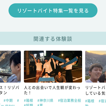
リゾートバイト特集一覧を見る
関連する体験談
ス！リゾバ
人との出会いで人生観が変わっ
リゾートバ
タン
た！
している気
助
#中期
#
#箱根
#神奈川県
#宿泊業務全般
#箱根
#宿
ー mayu
#短期
#夏
秋