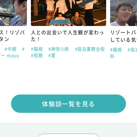
ス！リゾバ
人との出会いで人生観が変わっ
リゾートバ
タン
た！
している気
助
#中期
#
#箱根
#神奈川県
#宿泊業務全般
#箱根
#宿
ー mayu
#短期
#夏
秋
体験談一覧を見る