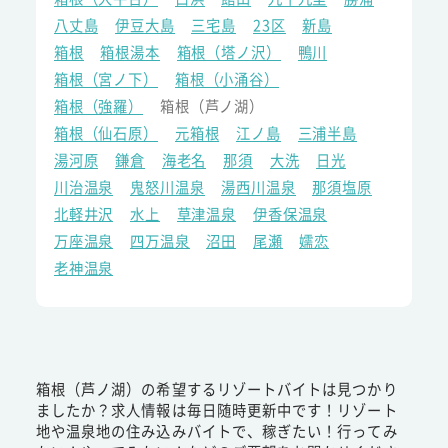
八丈島
伊豆大島
三宅島
23区
新島
箱根
箱根湯本
箱根（塔ノ沢）
鴨川
箱根（宮ノ下）
箱根（小涌谷）
箱根（強羅）
箱根（芦ノ湖）
箱根（仙石原）
元箱根
江ノ島
三浦半島
湯河原
鎌倉
海老名
那須
大洗
日光
川治温泉
鬼怒川温泉
湯西川温泉
那須塩原
北軽井沢
水上
草津温泉
伊香保温泉
万座温泉
四万温泉
沼田
尾瀬
嬬恋
老神温泉
箱根（芦ノ湖）の希望するリゾートバイトは見つかり
ましたか？求人情報は毎日随時更新中です！リゾート
地や温泉地の住み込みバイトで、稼ぎたい！行ってみ