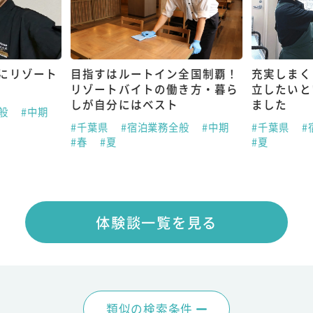
にリゾート
目指すはルートイン全国制覇！
充実しまく
リゾートバイトの働き方・暮ら
立したいと
しが自分にはベスト
ました
全般
#中期
#千葉県
#宿泊業務全般
#中期
#千葉県
#
#春
#夏
#夏
体験談一覧を見る
類似の検索条件