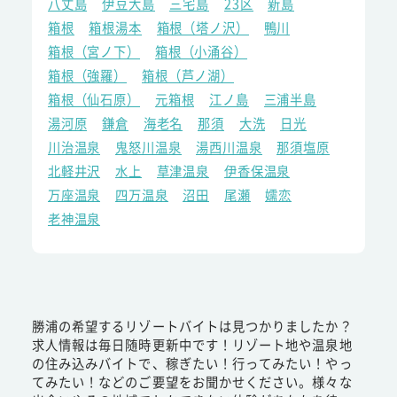
八丈島
伊豆大島
三宅島
23区
新島
箱根
箱根湯本
箱根（塔ノ沢）
鴨川
箱根（宮ノ下）
箱根（小涌谷）
箱根（強羅）
箱根（芦ノ湖）
箱根（仙石原）
元箱根
江ノ島
三浦半島
湯河原
鎌倉
海老名
那須
大洗
日光
川治温泉
鬼怒川温泉
湯西川温泉
那須塩原
北軽井沢
水上
草津温泉
伊香保温泉
万座温泉
四万温泉
沼田
尾瀬
嬬恋
老神温泉
勝浦の希望するリゾートバイトは見つかりましたか？
求人情報は毎日随時更新中です！リゾート地や温泉地
の住み込みバイトで、稼ぎたい！行ってみたい！やっ
てみたい！などのご要望をお聞かせください。様々な