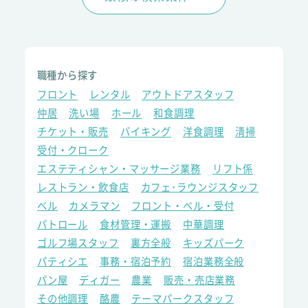
職種から探す
フロント
レンタル
アウトドアスタッフ
仲居
洗い場
ホール
和食調理
チケット・販売
バイキング
洋食調理
清掃
受付・クローク
エステティシャン・マッサージ業務
リフト係
レストラン・飲食店
カフェ･ラウンジスタッフ
ベル
カメラマン
フロント・ベル・受付
パトロール
食材管理・運搬
中華調理
ゴルフ場スタッフ
裏方全般
キッズパーク
パティシエ
事務・宿泊予約
宿泊業務全般
パン屋
ディガー
農業
販売・売店業務
その他調理
酪農
テーマパークスタッフ