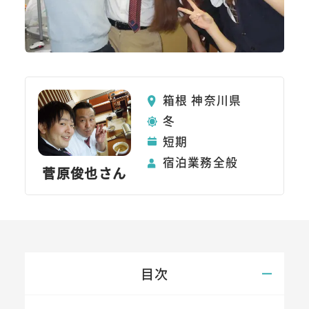
箱根 神奈川県
冬
短期
宿泊業務全般
菅原俊也さん
目次