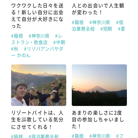
ワクワクした日々を送
人との出会いで人生観
る！新しい自分に出会
が変わった！
えて自分が大好きにな
#箱根
#神奈川県
#宿
った
泊業務全般
#短期
#夏
#箱根
#神奈川県
#レ
ストラン・飲食店
#中期
#秋
#リゾバアンバサダ
ー かのん
リゾートバイトは、人
あまりの楽しさに2度
生を謳歌している気分
目の参加しちゃいまし
た！
にさせてくれる！
#箱根
#神奈川県
#フ
#箱根
#宿泊業務全般