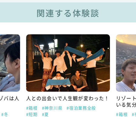
関連する体験談
ゾバは人
人との出会いで人生観が変わった！
リゾー
いる気
#箱根
#神奈川県
#宿泊業務全般
#冬
#短期
#夏
#箱根