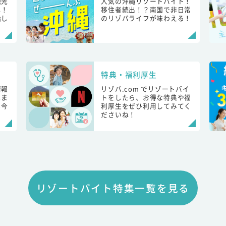
観光
人気の沖縄リゾートバイト！
し！
移住者続出！？南国で非日常
始し
のリゾバライフが味わえる！
特典・福利厚生
情報
リゾバ.com でリゾートバイ
しま
トをしたら、お得な特典や福
も今
利厚生をぜひ利用してみてく
ださいね！
リゾートバイト特集一覧を見る