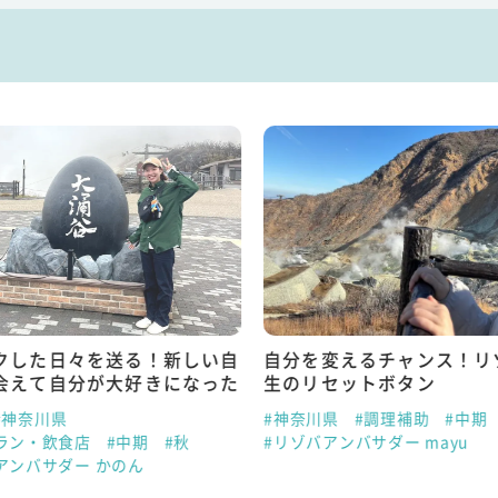
クした日々を送る！新しい自
自分を変えるチャンス！リ
会えて自分が大好きになった
生のリセットボタン
#神奈川県
#神奈川県
#調理補助
#中期
ラン・飲食店
#中期
#秋
#リゾバアンバサダー mayu
アンバサダー かのん