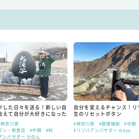
クした日々を送る！新しい自
自分を変えるチャンス！リ
会えて自分が大好きになった
生のリセットボタン
#神奈川県
#神奈川県
#調理補助
#中期
ラン・飲食店
#中期
#秋
#リゾバアンバサダー mayu
アンバサダー かのん