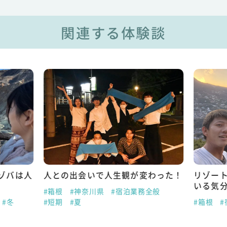
関連する体験談
ゾバは人
人との出会いで人生観が変わった！
リゾー
いる気
#箱根
#神奈川県
#宿泊業務全般
#冬
#短期
#夏
#箱根