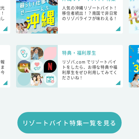
観光
人気の沖縄リゾートバイト！
し！
移住者続出！？南国で非日常
始し
のリゾバライフが味わえる！
特典・福利厚生
情報
リゾバ.com でリゾートバイ
しま
トをしたら、お得な特典や福
も今
利厚生をぜひ利用してみてく
ださいね！
リゾートバイト特集一覧を見る