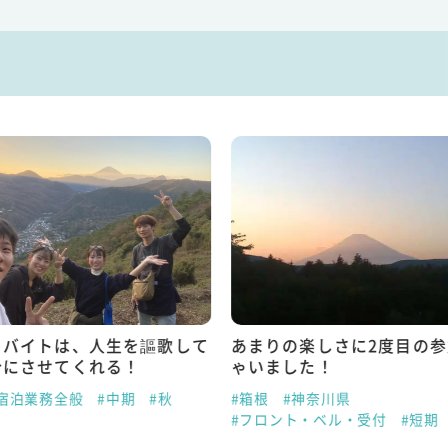
トバイトは、人生を謳歌して
あまりの楽しさに2度目の
分にさせてくれる！
ゃいました！
#宿泊業務全般
#中期
#秋
#箱根
#神奈川県
#フロント・ベル・受付
#短期