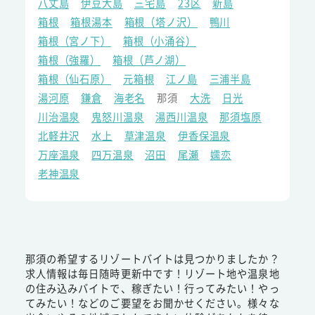
八丈島
伊豆大島
三宅島
23区
新島
箱根
箱根湯本
箱根（塔ノ沢）
鴨川
箱根（宮ノ下）
箱根（小涌谷）
箱根（強羅）
箱根（芦ノ湖）
箱根（仙石原）
元箱根
江ノ島
三浦半島
湯河原
鎌倉
海老名
那須
大洗
日光
川治温泉
鬼怒川温泉
湯西川温泉
那須塩原
北軽井沢
水上
草津温泉
伊香保温泉
万座温泉
四万温泉
沼田
尾瀬
嬬恋
老神温泉
那須の希望するリゾートバイトは見つかりましたか？
求人情報は毎日随時更新中です！リゾート地や温泉地
の住み込みバイトで、稼ぎたい！行ってみたい！やっ
てみたい！などのご要望をお聞かせください。様々な