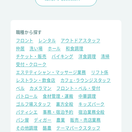
職種から探す
フロント
レンタル
アウトドアスタッフ
仲居
洗い場
ホール
和食調理
チケット・販売
バイキング
洋食調理
清掃
受付・クローク
エステティシャン・マッサージ業務
リフト係
レストラン・飲食店
カフェ･ラウンジスタッフ
ベル
カメラマン
フロント・ベル・受付
パトロール
食材管理・運搬
中華調理
ゴルフ場スタッフ
裏方全般
キッズパーク
パティシエ
事務・宿泊予約
宿泊業務全般
パン屋
ディガー
農業
販売・売店業務
その他調理
酪農
テーマパークスタッフ