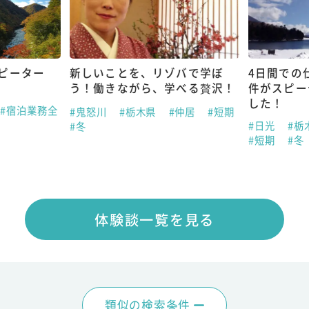
ピーター
新しいことを、リゾバで学ぼ
4日間での
う！働きながら、学べる贅沢！
件がスピー
した！
#宿泊業務全
#鬼怒川
#栃木県
#仲居
#短期
#日光
#栃
#冬
#短期
#冬
体験談一覧を見る
類似の検索条件