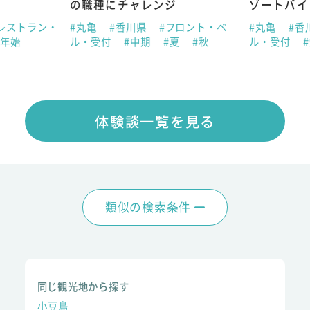
の職種にチャレンジ
ゾートバイ
レストラン・
#丸亀
#香川県
#フロント・ベ
#丸亀
#香
末年始
ル・受付
#中期
#夏
#秋
ル・受付
体験談一覧を見る
類似の検索条件
同じ観光地から探す
小豆島