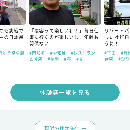
ても挑戦で
「接客って楽しいわ！」毎日仕
リゾートバ
生の日本最
事に行くのが楽しいし、年齢も
ったけど自
関係ない
うに！
宿泊業務全般
#南知多
#愛知県
#レストラン・
#下田
#静
飲食店
#長期
#春
#夏
食店
#短
体験談一覧を見る
類似の検索条件