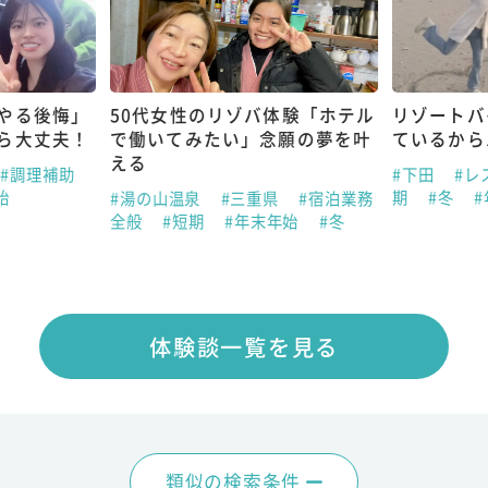
やる後悔」
50代女性のリゾバ体験「ホテル
リゾートバ
ら大丈夫！
で働いてみたい」念願の夢を叶
ているから
える
#調理補助
#下田
#レ
始
期
#冬
#湯の山温泉
#三重県
#宿泊業務
全般
#短期
#年末年始
#冬
体験談一覧を見る
類似の検索条件