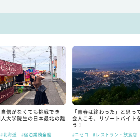
に自信がなくても挑戦でき
「青春は終わった」と思っ
国人大学院生の日本最北の離
会人こそ、リゾートバイト
し
う！
#北海道
#宿泊業務全般
#ニセコ
#レストラン・飲食店