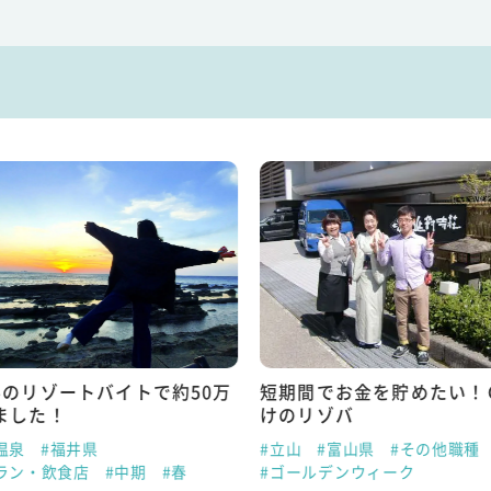
半のリゾートバイトで約50万
短期間でお金を貯めたい！
ました！
けのリゾバ
温泉
#福井県
#立山
#富山県
#その他職種
ラン・飲食店
#中期
#春
#ゴールデンウィーク