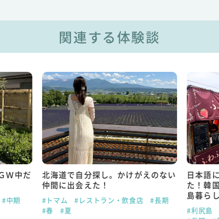
関連する体験談
ＧＷ中だ
北海道で自分探し。かけがえのない
日本語
仲間に出会えた！
た！韓
島暮ら
#中期
#トマム
#レストラン・飲食店
#長期
#春
#夏
#利尻島