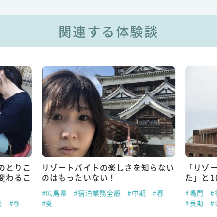
関連する体験談
のとりこ
リゾートバイトの楽しさを知らない
「リゾ
変わるこ
のはもったいない！
た」と1
#広島県
#宿泊業務全般
#中期
#春
#鳴門
#
期
#春
#夏
#長期
#