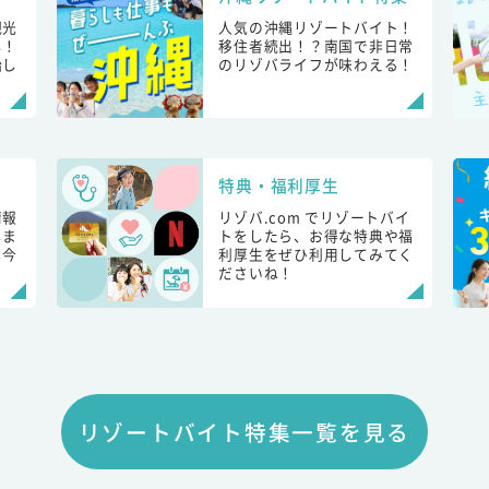
観光
人気の沖縄リゾートバイト！
し！
移住者続出！？南国で非日常
始し
のリゾバライフが味わえる！
特典・福利厚生
情報
リゾバ.com でリゾートバイ
しま
トをしたら、お得な特典や福
も今
利厚生をぜひ利用してみてく
ださいね！
リゾートバイト特集一覧を見る