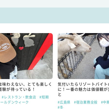
は味わえない、とても楽しく
気付いたらリゾートバイト
経験が待っている！
に！一番の魅力は価値観が
と
#レストラン・飲食店
#短期
ゴールデンウィーク
#広島県
#宿泊業務全般
#中
#冬