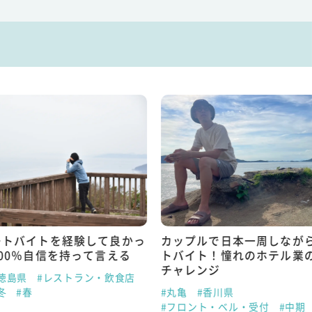
ートバイトを経験して良かっ
カップルで日本一周しなが
00％自信を持って言える
トバイト！憧れのホテル業
チャレンジ
徳島県
#レストラン・飲食店
冬
#春
#丸亀
#香川県
#フロント・ベル・受付
#中期