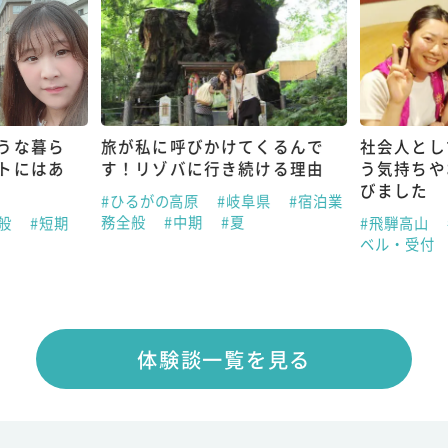
うな暮ら
旅が私に呼びかけてくるんで
社会人とし
トにはあ
す！リゾバに行き続ける理由
う気持ちや
びました
#ひるがの高原
#岐阜県
#宿泊業
務全般
#中期
#夏
全般
#短期
#飛騨高山
ベル・受付
体験談一覧を見る