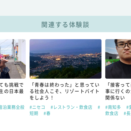
関連する体験談
ても挑戦で
「青春は終わった」と思ってい
「接客って
生の日本最
る社会人こそ、リゾートバイト
事に行くの
をしよう！
関係ない
宿泊業務全般
#ニセコ
#レストラン・飲食店
#
#南知多
#
短期
#春
飲食店
#