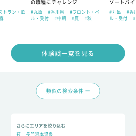
の職種にチャレンジ
ゾートバイ
ストラン・飲
#丸亀
#香川県
#フロント・ベ
#丸亀
#香
#春
ル・受付
#中期
#夏
#秋
ル・受付
体験談一覧を見る
類似の検索条件
さらにエリアを絞り込む
萩
長門湯本温泉