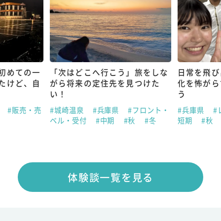
初めての一
「次はどこへ行こう」旅をしな
日常を飛び
たけど、自
がら将来の定住先を見つけた
化を怖がら
い！
う
県
#販売・売
#城崎温泉
#兵庫県
#フロント・
#兵庫県
#
ベル・受付
#中期
#秋
#冬
短期
#秋
体験談一覧を見る