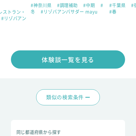
#神奈川県
#調理補助
#中期
#
#千葉県
#
冬
#リゾバアンバサダー mayu
#春
レストラン・
#リゾバアン
体験談一覧を見る
類似の検索条件
同じ都道府県から探す