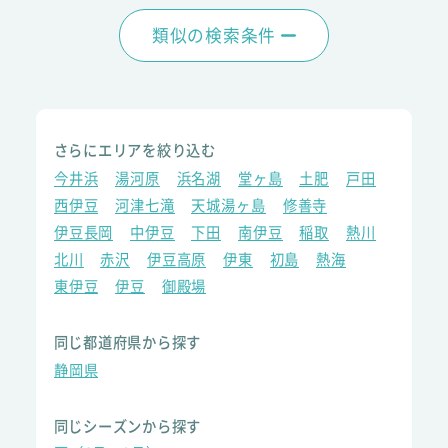
類似の検索条件
さらにエリアを絞り込む
今井浜
湯河原
浜名湖
堂ヶ島
土肥
戸田
西伊豆
河津七滝
天城湯ヶ島
修善寺
伊豆長岡
中伊豆
下田
南伊豆
稲取
熱川
北川
赤沢
伊豆高原
伊東
初島
熱海
東伊豆
伊豆
御殿場
同じ都道府県から探す
静岡県
同じシーズンから探す