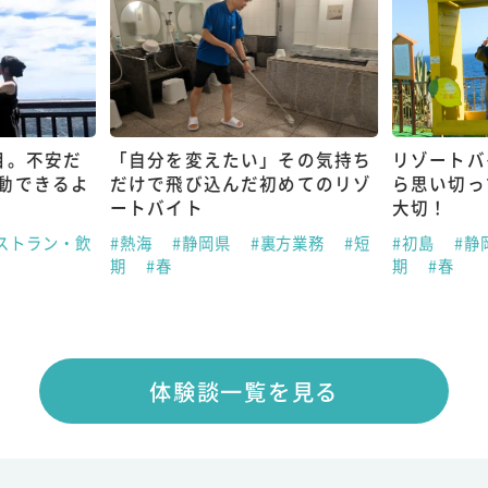
目。不安だ
「自分を変えたい」その気持ち
リゾートバ
動できるよ
だけで飛び込んだ初めてのリゾ
ら思い切っ
ートバイト
大切！
ストラン・飲
#熱海
#静岡県
#裏方業務
#短
#初島
#静
期
#春
期
#春
体験談一覧を見る