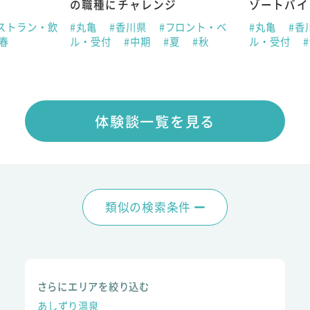
の職種にチャレンジ
ゾートバイ
ストラン・飲
#丸亀
#香川県
#フロント・ベ
#丸亀
#香
#春
ル・受付
#中期
#夏
#秋
ル・受付
体験談一覧を見る
類似の検索条件
さらにエリアを絞り込む
あしずり温泉