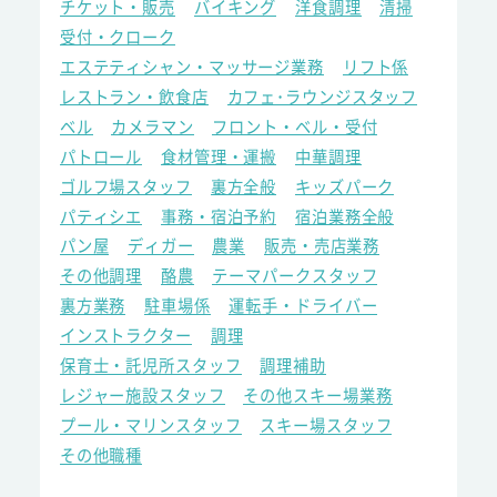
チケット・販売
バイキング
洋食調理
清掃
受付・クローク
エステティシャン・マッサージ業務
リフト係
レストラン・飲食店
カフェ･ラウンジスタッフ
ベル
カメラマン
フロント・ベル・受付
パトロール
食材管理・運搬
中華調理
ゴルフ場スタッフ
裏方全般
キッズパーク
パティシエ
事務・宿泊予約
宿泊業務全般
パン屋
ディガー
農業
販売・売店業務
その他調理
酪農
テーマパークスタッフ
裏方業務
駐車場係
運転手・ドライバー
インストラクター
調理
保育士・託児所スタッフ
調理補助
レジャー施設スタッフ
その他スキー場業務
プール・マリンスタッフ
スキー場スタッフ
その他職種