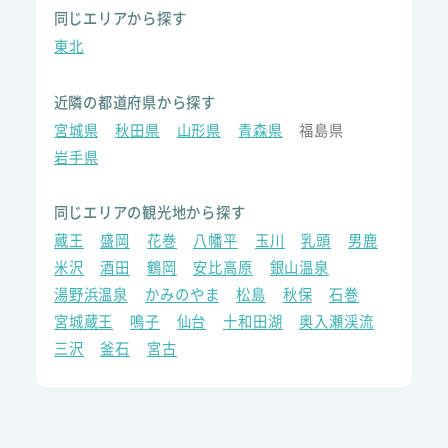
同じエリアから探す
東北
近隣の都道府県から探す
宮城県
秋田県
山形県
青森県
福島県
岩手県
同じエリアの観光地から探す
蔵王
盛岡
花巻
八幡平
玉川
乳頭
男鹿
米沢
酒田
鶴岡
安比高原
銀山温泉
湯野浜温泉
かみのやま
松島
秋保
石巻
宮城蔵王
鳴子
仙台
十和田湖
奥入瀬渓流
三沢
釜石
宮古