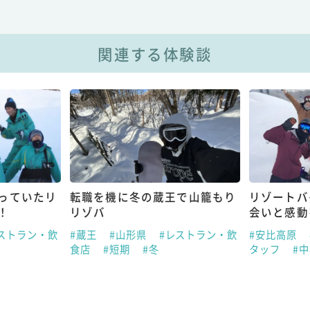
関連する体験談
っていたリ
転職を機に冬の蔵王で山籠もり
リゾートバ
！
リゾバ
会いと感動
ストラン・飲
#蔵王
#山形県
#レストラン・飲
#安比高原
食店
#短期
#冬
タッフ
#