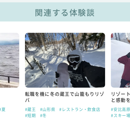
関連する体験談
転職を機に冬の蔵王で山籠もりリゾ
リゾー
バ
と感動
#夏
#蔵王
#山形県
#レストラン・飲食店
#安比高
#短期
#冬
#スキー