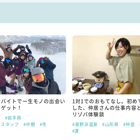
トバイトで一生モノの出会い
1対1でのおもてなし。初め
をゲット！
した、仲居さんの仕事内容
リゾバ体験談
原
#岩手県
場スタッフ
#中期
#冬
#湯野浜温泉
#山形県
#仲居
#夏