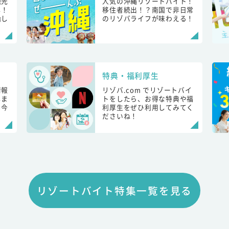
観光
人気の沖縄リゾートバイト！
し！
移住者続出！？南国で非日常
始し
のリゾバライフが味わえる！
特典・福利厚生
情報
リゾバ.com でリゾートバイ
しま
トをしたら、お得な特典や福
も今
利厚生をぜひ利用してみてく
ださいね！
リゾートバイト特集一覧を見る