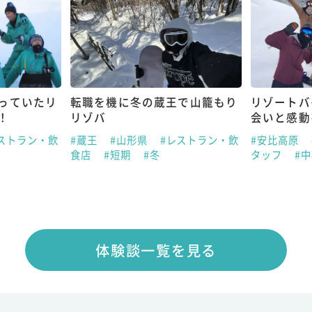
っていたリ
転職を機に冬の蔵王で山籠もり
リゾートバ
！
リゾバ
会いと感動
ストラン・飲
#蔵王
#山形県
#レストラン・飲
#安比高原
食店
#短期
#冬
タッフ
#
体験談一覧を見る