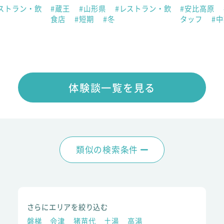
ストラン・飲
#蔵王
#山形県
#レストラン・飲
#安比高原
食店
#短期
#冬
タッフ
#
体験談一覧を見る
類似の検索条件
さらにエリアを絞り込む
磐梯
会津
猪苗代
土湯
高湯