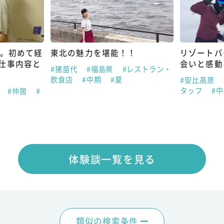
し。初めて経
東北の魅力を堪能！！
リゾートバ
仕事内容と
会いと感動
#猪苗代
#福島県
#レストラン・
談
飲食店
#中期
#夏
#安比高原
タッフ
#
県
#仲居
#
体験談一覧を見る
類似の検索条件