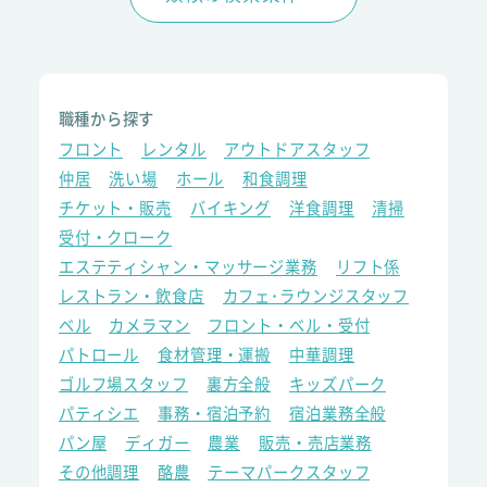
職種から探す
フロント
レンタル
アウトドアスタッフ
仲居
洗い場
ホール
和食調理
チケット・販売
バイキング
洋食調理
清掃
受付・クローク
エステティシャン・マッサージ業務
リフト係
レストラン・飲食店
カフェ･ラウンジスタッフ
ベル
カメラマン
フロント・ベル・受付
パトロール
食材管理・運搬
中華調理
ゴルフ場スタッフ
裏方全般
キッズパーク
パティシエ
事務・宿泊予約
宿泊業務全般
パン屋
ディガー
農業
販売・売店業務
その他調理
酪農
テーマパークスタッフ