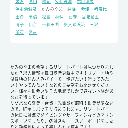
米沢
酒田
鶴岡
安比高原
銀山温泉
湯野浜温泉
かみのやま
磐梯
会津
猪苗代
土湯
高湯
松島
秋保
石巻
宮城蔵王
鳴子
仙台
十和田湖
奥入瀬渓流
三沢
釜石
宮古
かみのやまの希望するリゾートバイトは見つかりまし
たか？求人情報は毎日随時更新中です！リゾート地や
温泉地の住み込みバイトで、稼ぎたい！行ってみた
い！やってみたい！などのご要望をお聞かせくださ
い。様々な出会いやその地域でしかできない体験があ
なたを待っています！
リゾバなら寮費・食費・光熱費が無料！出費が少ない
ので、貯金もバッチリ貯められます。リゾートバイト
の休日には海でダイビングやサーフィンなどのマリン
スポーツをしたり、冬はスキー・スノーボードをした
りと勤務地によって楽しみ方は様々です！