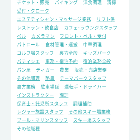
チケット・販売
バイキング
洋食調理
清掃
受付・クローク
エステティシャン・マッサージ業務
リフト係
レストラン・飲食店
カフェ･ラウンジスタッフ
ベル
カメラマン
フロント・ベル・受付
パトロール
食材管理・運搬
中華調理
ゴルフ場スタッフ
裏方全般
キッズパーク
パティシエ
事務・宿泊予約
宿泊業務全般
パン屋
ディガー
農業
販売・売店業務
その他調理
酪農
テーマパークスタッフ
裏方業務
駐車場係
運転手・ドライバー
インストラクター
調理
保育士・託児所スタッフ
調理補助
レジャー施設スタッフ
その他スキー場業務
プール・マリンスタッフ
スキー場スタッフ
その他職種