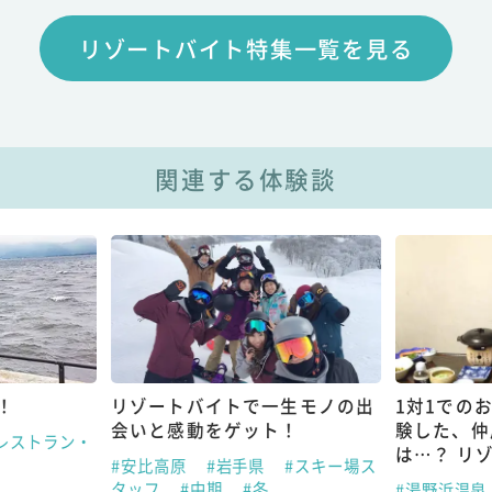
リゾートバイト特集一覧を見る
関連する体験談
！
リゾートバイトで一生モノの出
1対1での
会いと感動をゲット！
験した、仲
レストラン・
は…？ リ
#安比高原
#岩手県
#スキー場ス
タッフ
#中期
#冬
#湯野浜温泉