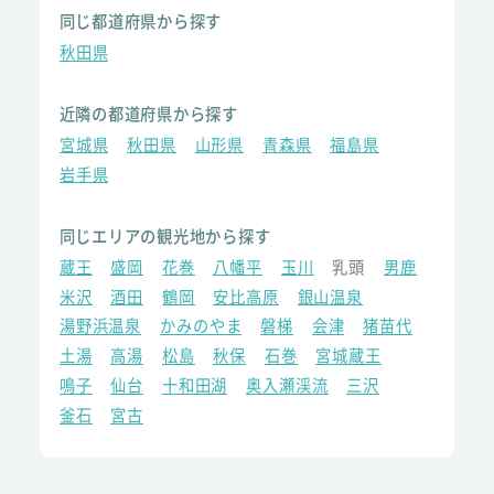
同じ都道府県から探す
秋田県
近隣の都道府県から探す
宮城県
秋田県
山形県
青森県
福島県
岩手県
同じエリアの観光地から探す
蔵王
盛岡
花巻
八幡平
玉川
乳頭
男鹿
米沢
酒田
鶴岡
安比高原
銀山温泉
湯野浜温泉
かみのやま
磐梯
会津
猪苗代
土湯
高湯
松島
秋保
石巻
宮城蔵王
鳴子
仙台
十和田湖
奥入瀬渓流
三沢
釜石
宮古