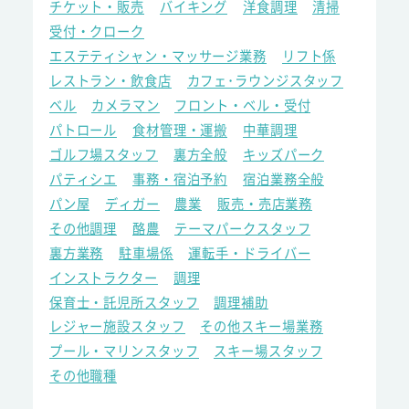
チケット・販売
バイキング
洋食調理
清掃
受付・クローク
エステティシャン・マッサージ業務
リフト係
レストラン・飲食店
カフェ･ラウンジスタッフ
ベル
カメラマン
フロント・ベル・受付
パトロール
食材管理・運搬
中華調理
ゴルフ場スタッフ
裏方全般
キッズパーク
パティシエ
事務・宿泊予約
宿泊業務全般
パン屋
ディガー
農業
販売・売店業務
その他調理
酪農
テーマパークスタッフ
裏方業務
駐車場係
運転手・ドライバー
インストラクター
調理
保育士・託児所スタッフ
調理補助
レジャー施設スタッフ
その他スキー場業務
プール・マリンスタッフ
スキー場スタッフ
その他職種