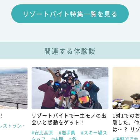
リゾートバイト特集一覧を見る
関連する体験談
！
リゾートバイトで一生モノの出
1対1での
会いと感動をゲット！
験した、仲
レストラン・
は…？ リ
#安比高原
#岩手県
#スキー場ス
タッフ
#中期
#冬
#湯野浜温泉