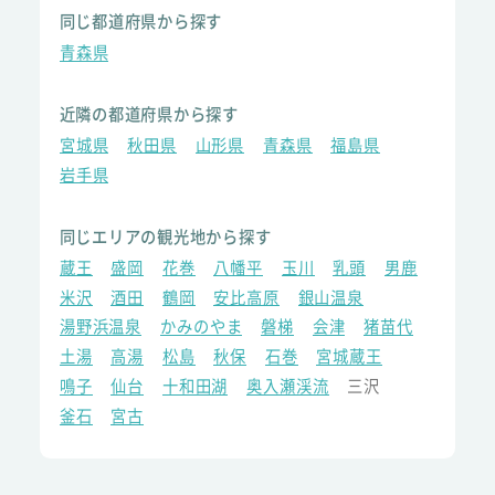
同じ都道府県から探す
青森県
近隣の都道府県から探す
宮城県
秋田県
山形県
青森県
福島県
岩手県
同じエリアの観光地から探す
蔵王
盛岡
花巻
八幡平
玉川
乳頭
男鹿
米沢
酒田
鶴岡
安比高原
銀山温泉
湯野浜温泉
かみのやま
磐梯
会津
猪苗代
土湯
高湯
松島
秋保
石巻
宮城蔵王
鳴子
仙台
十和田湖
奥入瀬渓流
三沢
釜石
宮古