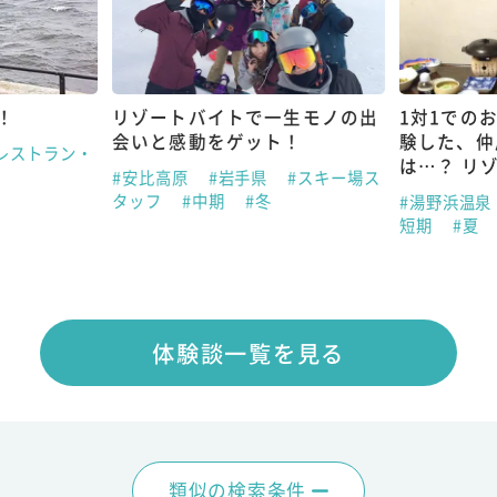
！
リゾートバイトで一生モノの出
1対1での
会いと感動をゲット！
験した、仲
レストラン・
は…？ リ
#安比高原
#岩手県
#スキー場ス
タッフ
#中期
#冬
#湯野浜温泉
短期
#夏
体験談一覧を見る
類似の検索条件