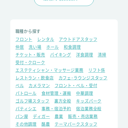
職種から探す
フロント
レンタル
アウトドアスタッフ
仲居
洗い場
ホール
和食調理
チケット・販売
バイキング
洋食調理
清掃
受付・クローク
エステティシャン・マッサージ業務
リフト係
レストラン・飲食店
カフェ･ラウンジスタッフ
ベル
カメラマン
フロント・ベル・受付
パトロール
食材管理・運搬
中華調理
ゴルフ場スタッフ
裏方全般
キッズパーク
パティシエ
事務・宿泊予約
宿泊業務全般
パン屋
ディガー
農業
販売・売店業務
その他調理
酪農
テーマパークスタッフ