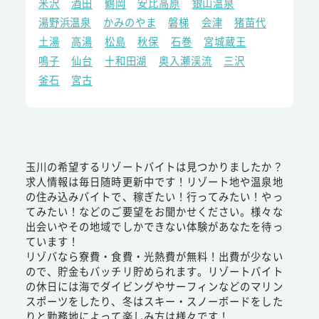
米沢
酒田
鶴岡
安比高原
銀山温泉
湯野浜温泉
かみのやま
磐梯
会津
猪苗代
土湯
高湯
松島
秋保
石巻
宮城蔵王
鳴子
仙台
十和田湖
奥入瀬渓流
三沢
釜石
宮古
玉川の希望するリゾートバイトは見つかりましたか？
求人情報は毎日随時更新中です！リゾート地や温泉地
の住み込みバイトで、稼ぎたい！行ってみたい！やっ
てみたい！などのご要望をお聞かせください。様々な
出会いやその地域でしかできない体験があなたを待っ
ています！
リゾバなら寮費・食費・光熱費が無料！出費が少ない
ので、貯金もバッチリ貯められます。リゾートバイト
の休日には海でダイビングやサーフィンなどのマリン
スポーツをしたり、冬はスキー・スノーボードをした
りと勤務地によって楽しみ方は様々です！