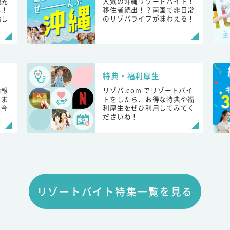
観光
人気の沖縄リゾートバイト！
し！
移住者続出！？南国で非日常
始し
のリゾバライフが味わえる！
特典・福利厚生
情報
リゾバ.com でリゾートバイ
しま
トをしたら、お得な特典や福
も今
利厚生をぜひ利用してみてく
ださいね！
リゾートバイト特集一覧を見る