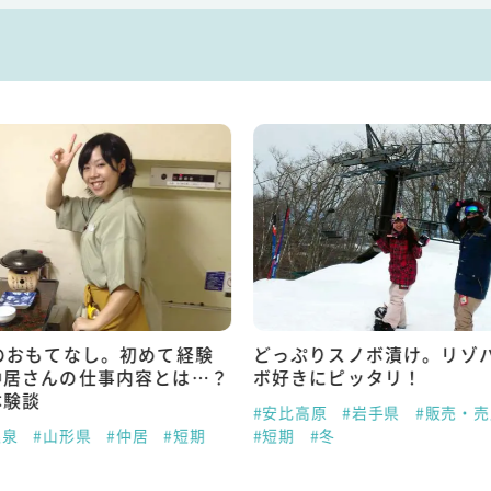
のおもてなし。初めて経験
どっぷりスノボ漬け。リゾ
仲居さんの仕事内容とは…？
ボ好きにピッタリ！
体験談
#安比高原
#岩手県
#販売・
温泉
#山形県
#仲居
#短期
#短期
#冬