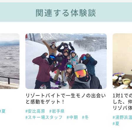
関連する体験談
リゾートバイトで一生モノの出会い
1対1で
と感動をゲット！
した、
リゾバ
#夏
#安比高原
#岩手県
#スキー場スタッフ
#中期
#冬
#湯野浜
#夏