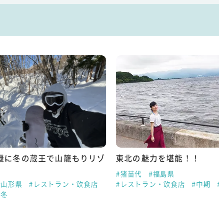
機に冬の蔵王で山籠もりリゾ
東北の魅力を堪能！！
#猪苗代
#福島県
#山形県
#レストラン・飲食店
#レストラン・飲食店
#中期
#冬