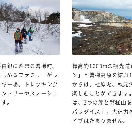
が白銀に染まる磐梯町。
標高約1600mの観光
楽しめるファミリーゲレ
ン」と磐梯高原を結ぶ1
スキー場。トレッキング
からは、桧原湖、秋元
カントリーやスノーシュ
楽しむことができます
ます。
は、3つの湖と磐梯山
パラダイス」。大迫力
イブはたまりません。