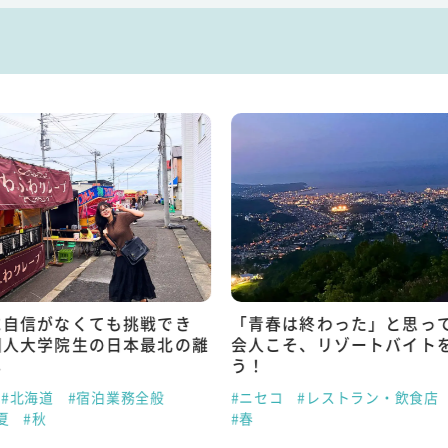
に自信がなくても挑戦でき
「青春は終わった」と思っ
国人大学院生の日本最北の離
会人こそ、リゾートバイト
し
う！
#北海道
#宿泊業務全般
#ニセコ
#レストラン・飲食店
夏
#秋
#春