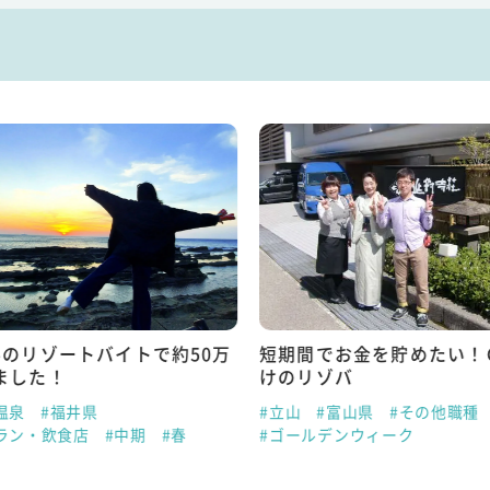
半のリゾートバイトで約50万
短期間でお金を貯めたい！
ました！
けのリゾバ
温泉
#福井県
#立山
#富山県
#その他職種
ラン・飲食店
#中期
#春
#ゴールデンウィーク