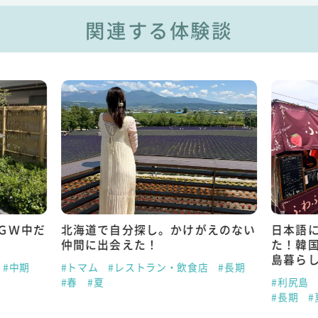
関連する体験談
ＧＷ中だ
北海道で自分探し。かけがえのない
日本語
仲間に出会えた！
た！韓
島暮ら
#中期
#トマム
#レストラン・飲食店
#長期
#春
#夏
#利尻島
#長期
#