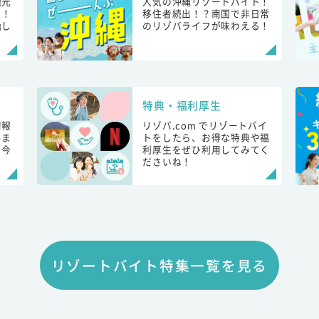
観光
人気の沖縄リゾートバイト！
し！
移住者続出！？南国で非日常
始し
のリゾバライフが味わえる！
特典・福利厚生
情報
リゾバ.com でリゾートバイ
しま
トをしたら、お得な特典や福
も今
利厚生をぜひ利用してみてく
ださいね！
リゾートバイト特集一覧を見る