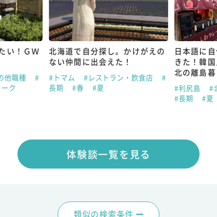
たい！ＧＷ
北海道で自分探し。かけがえの
日本語に自
ない仲間に出会えた！
きた！韓国
北の離島暮
の他職種
#
#トマム
#レストラン・飲食店
#
ィーク
長期
#春
#夏
#利尻島
#
#長期
#夏
体験談一覧を見る
類似の検索条件