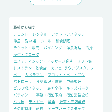
職種から探す
フロント
レンタル
アウトドアスタッフ
仲居
洗い場
ホール
和食調理
チケット・販売
バイキング
洋食調理
清掃
受付・クローク
エステティシャン・マッサージ業務
リフト係
レストラン・飲食店
カフェ･ラウンジスタッフ
ベル
カメラマン
フロント・ベル・受付
パトロール
食材管理・運搬
中華調理
ゴルフ場スタッフ
裏方全般
キッズパーク
パティシエ
事務・宿泊予約
宿泊業務全般
パン屋
ディガー
農業
販売・売店業務
その他調理
酪農
テーマパークスタッフ