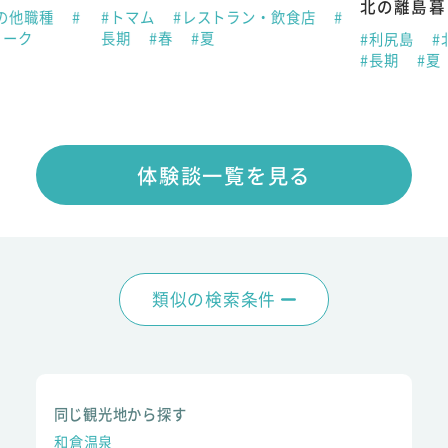
北の離島暮
の他職種
#
#トマム
#レストラン・飲食店
#
ィーク
長期
#春
#夏
#利尻島
#
#長期
#夏
体験談一覧を見る
類似の検索条件
同じ観光地から探す
和倉温泉