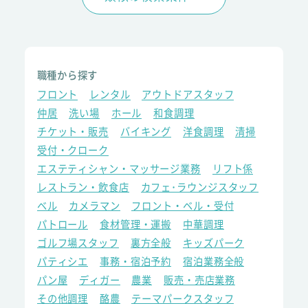
職種から探す
フロント
レンタル
アウトドアスタッフ
仲居
洗い場
ホール
和食調理
チケット・販売
バイキング
洋食調理
清掃
受付・クローク
エステティシャン・マッサージ業務
リフト係
レストラン・飲食店
カフェ･ラウンジスタッフ
ベル
カメラマン
フロント・ベル・受付
パトロール
食材管理・運搬
中華調理
ゴルフ場スタッフ
裏方全般
キッズパーク
パティシエ
事務・宿泊予約
宿泊業務全般
パン屋
ディガー
農業
販売・売店業務
その他調理
酪農
テーマパークスタッフ