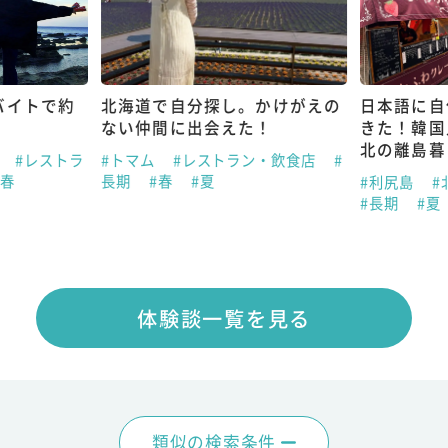
バイトで約
北海道で自分探し。かけがえの
日本語に自
ない仲間に出会えた！
きた！韓国
北の離島暮
県
#レストラ
#トマム
#レストラン・飲食店
#
#春
長期
#春
#夏
#利尻島
#
#長期
#夏
体験談一覧を見る
類似の検索条件